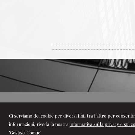
Porpora
Ci serviamo dei cookie per diversi fini, tra l'altro per consent
Studio Tributario e
informazioni, riveda la nostra
informativa sulla privacy e sui c
'Gestisci Cookie'