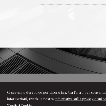
Porpora
Ci serviamo dei cookie per diversi fini, tra l'altro per consent
Studio Tributario e
informazioni, riveda la nostra
informativa sulla privacy e sui c
'Gestisci Cookie'