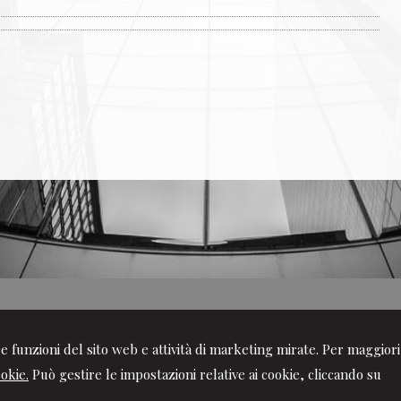
ire funzioni del sito web e attività di marketing mirate. Per maggiori
 Societario
ookie.
Può gestire le impostazioni relative ai cookie, cliccando su